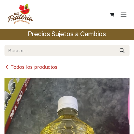
Ir al contenido
Precios Sujetos a Cambios
Todos los productos