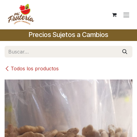
Ir al contenido
Precios Sujetos a Cambios
Todos los productos