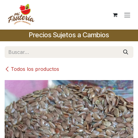
Ir al contenido
Precios Sujetos a Cambios
Todos los productos