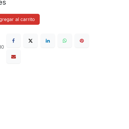
es
regar al carrito
30