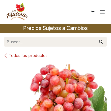
Ir al contenido
Precios Sujetos a Cambios
Todos los productos