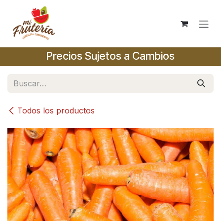
Ir al contenido
Precios Sujetos a Cambios
Todos los productos